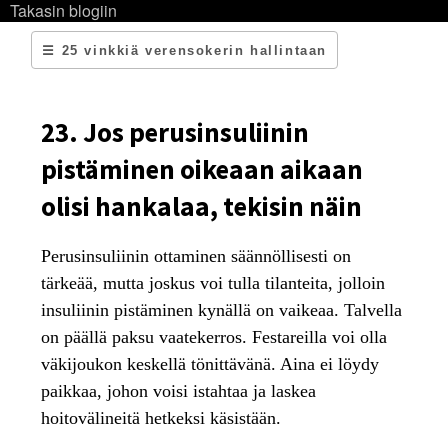
Takasin blogiin
☰ 25 vinkkiä verensokerin hallintaan
23. Jos perusinsuliinin
pistäminen oikeaan aikaan
olisi hankalaa, tekisin näin
Perusinsuliinin ottaminen säännöllisesti on
tärkeää, mutta joskus voi tulla tilanteita, jolloin
insuliinin pistäminen kynällä on vaikeaa. Talvella
on päällä paksu vaatekerros. Festareilla voi olla
väkijoukon keskellä tönittävänä. Aina ei löydy
paikkaa, johon voisi istahtaa ja laskea
hoitovälineitä hetkeksi käsistään.