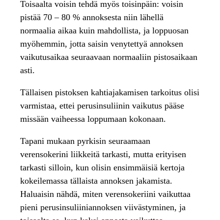
Toisaalta voisin tehdä myös toisinpäin: voisin
pistää 70 – 80 % annoksesta niin lähellä
normaalia aikaa kuin mahdollista, ja loppuosan
myöhemmin, jotta saisin venytettyä annoksen
vaikutusaikaa seuraavaan normaaliin pistosaikaan
asti.
Tällaisen pistoksen kahtiajakamisen tarkoitus olisi
varmistaa, ettei perusinsuliinin vaikutus pääse
missään vaiheessa loppumaan kokonaan.
Tapani mukaan pyrkisin seuraamaan
verensokerini liikkeitä tarkasti, mutta erityisen
tarkasti silloin, kun olisin ensimmäisiä kertoja
kokeilemassa tällaista annoksen jakamista.
Haluaisin nähdä, miten verensokeriini vaikuttaa
pieni perusinsuliiniannoksen viivästyminen, ja