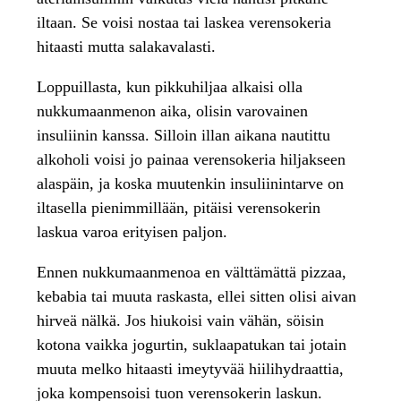
iltaan. Se voisi nostaa tai laskea verensokeria
hitaasti mutta salakavalasti.
Loppuillasta, kun pikkuhiljaa alkaisi olla
nukkumaanmenon aika, olisin varovainen
insuliinin kanssa. Silloin illan aikana nautittu
alkoholi voisi jo painaa verensokeria hiljakseen
alaspäin, ja koska muutenkin insuliinintarve on
iltasella pienimmillään, pitäisi verensokerin
laskua varoa erityisen paljon.
Ennen nukkumaanmenoa en välttämättä pizzaa,
kebabia tai muuta raskasta, ellei sitten olisi aivan
hirveä nälkä. Jos hiukoisi vain vähän, söisin
kotona vaikka jogurtin, suklaapatukan tai jotain
muuta melko hitaasti imeytyvää hiilihydraattia,
joka kompensoisi tuon verensokerin laskun.