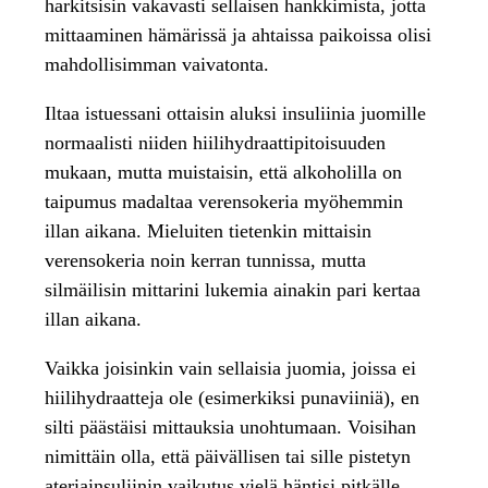
harkitsisin vakavasti sellaisen hankkimista, jotta
mittaaminen hämärissä ja ahtaissa paikoissa olisi
mahdollisimman vaivatonta.
Iltaa istuessani ottaisin aluksi insuliinia juomille
normaalisti niiden hiilihydraattipitoisuuden
mukaan, mutta muistaisin, että alkoholilla on
taipumus madaltaa verensokeria myöhemmin
illan aikana. Mieluiten tietenkin mittaisin
verensokeria noin kerran tunnissa, mutta
silmäilisin mittarini lukemia ainakin pari kertaa
illan aikana.
Vaikka joisinkin vain sellaisia juomia, joissa ei
hiilihydraatteja ole (esimerkiksi punaviiniä), en
silti päästäisi mittauksia unohtumaan. Voisihan
nimittäin olla, että päivällisen tai sille pistetyn
ateriainsuliinin vaikutus vielä häntisi pitkälle