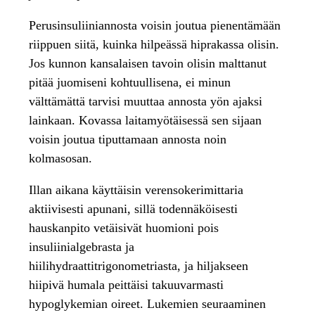
Perusinsuliiniannosta voisin joutua pienentämään
riippuen siitä, kuinka hilpeässä hiprakassa olisin.
Jos kunnon kansalaisen tavoin olisin malttanut
pitää juomiseni kohtuullisena, ei minun
välttämättä tarvisi muuttaa annosta yön ajaksi
lainkaan. Kovassa laitamyötäisessä sen sijaan
voisin joutua tiputtamaan annosta noin
kolmasosan.
Illan aikana käyttäisin verensokerimittaria
aktiivisesti apunani, sillä todennäköisesti
hauskanpito vetäisivät huomioni pois
insuliinialgebrasta ja
hiilihydraattitrigonometriasta, ja hiljakseen
hiipivä humala peittäisi takuuvarmasti
hypoglykemian oireet. Lukemien seuraaminen