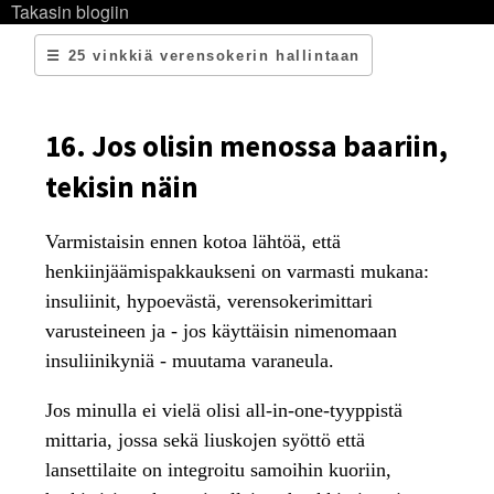
Takasin blogiin
☰ 25 vinkkiä verensokerin hallintaan
16. Jos olisin menossa baariin,
tekisin näin
Varmistaisin ennen kotoa lähtöä, että
henkiinjäämispakkaukseni on varmasti mukana:
insuliinit, hypoevästä, verensokerimittari
varusteineen ja - jos käyttäisin nimenomaan
insuliinikyniä - muutama varaneula.
Jos minulla ei vielä olisi all-in-one-tyyppistä
mittaria, jossa sekä liuskojen syöttö että
lansettilaite on integroitu samoihin kuoriin,