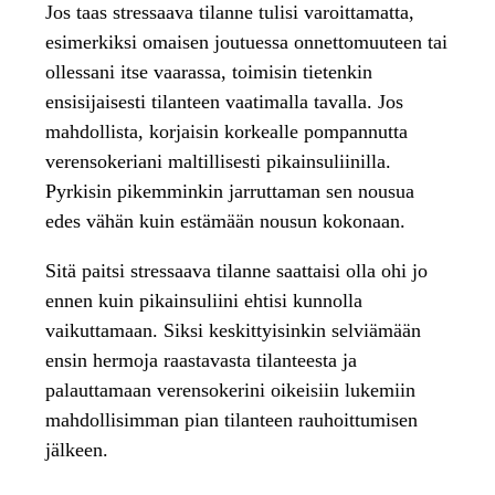
Jos taas stressaava tilanne tulisi varoittamatta,
esimerkiksi omaisen joutuessa onnettomuuteen tai
ollessani itse vaarassa, toimisin tietenkin
ensisijaisesti tilanteen vaatimalla tavalla. Jos
mahdollista, korjaisin korkealle pompannutta
verensokeriani maltillisesti pikainsuliinilla.
Pyrkisin pikemminkin jarruttaman sen nousua
edes vähän kuin estämään nousun kokonaan.
Sitä paitsi stressaava tilanne saattaisi olla ohi jo
ennen kuin pikainsuliini ehtisi kunnolla
vaikuttamaan. Siksi keskittyisinkin selviämään
ensin hermoja raastavasta tilanteesta ja
palauttamaan verensokerini oikeisiin lukemiin
mahdollisimman pian tilanteen rauhoittumisen
jälkeen.