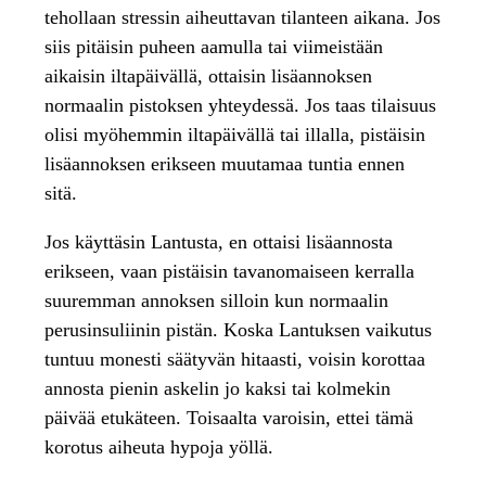
tehollaan stressin aiheuttavan tilanteen aikana. Jos
siis pitäisin puheen aamulla tai viimeistään
aikaisin iltapäivällä, ottaisin lisäannoksen
normaalin pistoksen yhteydessä. Jos taas tilaisuus
olisi myöhemmin iltapäivällä tai illalla, pistäisin
lisäannoksen erikseen muutamaa tuntia ennen
sitä.
Jos käyttäsin Lantusta, en ottaisi lisäannosta
erikseen, vaan pistäisin tavanomaiseen kerralla
suuremman annoksen silloin kun normaalin
perusinsuliinin pistän. Koska Lantuksen vaikutus
tuntuu monesti säätyvän hitaasti, voisin korottaa
annosta pienin askelin jo kaksi tai kolmekin
päivää etukäteen. Toisaalta varoisin, ettei tämä
korotus aiheuta hypoja yöllä.