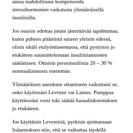
ainoa mahdollisuus kompensoida
stressihormonien vaikutusta ylimääräisellä
insuliinilla.
Jos osaisin odottaa jotain jännittävää tapahtumaa,
kuten puheen pitämistä suuren yleisön edessä,
olisin sikäli etulyöntiasemassa, että pystyisin jo
etukäteen suunnittelemaan insuliiniannosten
säätämisen. Ottaisin perusinsuliinia 20 – 30 %
normaaliannosta enemmän.
Ylimääräisen annoksen ottamiseen vaikuttaisi se,
onko käytössäni Levemir vai Lantus. Pumppua
käyttäessäni voisi toki säätää basaalinkorotuksen
jo etukäteen.
Jos käyttäisin Levemiriä, pyrkisin ajoittamaan
lisäannoksen niin, että se vaikuttaa täydellä