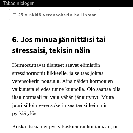
Takasin blogiin
☰ 25 vinkkiä verensokerin hallintaan
6. Jos minua jännittäisi tai
stressaisi, tekisin näin
Hermostuttavat tilanteet saavat elimistön
stressihormonit liikkeelle, ja se taas johtaa
verensokerin nousuun. Aina näiden hormonien
vaikutusta ei edes tunne kunnolla. Olo saattaa olla
ihan normaali tai vain vähän jännittynyt. Mutta
juuri silloin verensokerin saattaa sitkeimmin
pyrkiä ylös.
Koska itseään ei pysty käskien rauhoittamaan, on