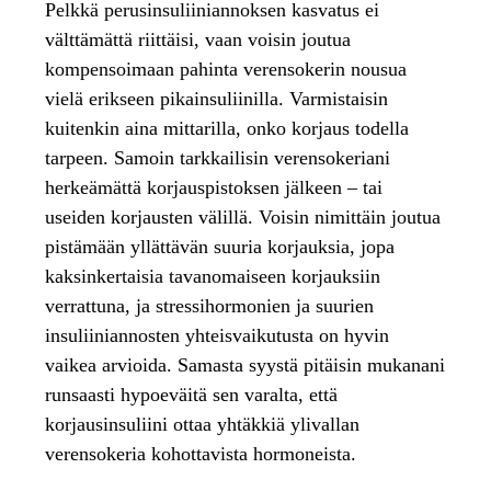
Pelkkä perusinsuliiniannoksen kasvatus ei
välttämättä riittäisi, vaan voisin joutua
kompensoimaan pahinta verensokerin nousua
vielä erikseen pikainsuliinilla. Varmistaisin
kuitenkin aina mittarilla, onko korjaus todella
tarpeen. Samoin tarkkailisin verensokeriani
herkeämättä korjauspistoksen jälkeen – tai
useiden korjausten välillä. Voisin nimittäin joutua
pistämään yllättävän suuria korjauksia, jopa
kaksinkertaisia tavanomaiseen korjauksiin
verrattuna, ja stressihormonien ja suurien
insuliiniannosten yhteisvaikutusta on hyvin
vaikea arvioida. Samasta syystä pitäisin mukanani
runsaasti hypoeväitä sen varalta, että
korjausinsuliini ottaa yhtäkkiä ylivallan
verensokeria kohottavista hormoneista.