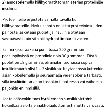
2) annostelemalla hiilihydraatittoman aterian proteiinille
insuliinia
Proteeiineille ei pistetä samalla tavalla kuin
hiilihydraateille. Nyrkkisääntö on, että proteeiniosuuden
painosta lasketaan puolet, ja insuliinia otetaan
vastaavasti kuin sitä hiilihydraattimäärää varten.
Esimerkiksi raakana punnitussa 200 gramman
possunpihvissä on proteiinia noin 36 grammaa. Tästä
puolet on 18 grammaa, eli ainakin teoriassa sopiva
insuliinimäärä olisi 1 – 2 yksikköä. Käytännössä kuitenkin
asian kokeilemalla ja seuraamalla verensokeria tarkasti,
sillä insuliiniin tarve on tässäkin tilanteessa voi vaihdella
paljonkin eri ihmisillä.
Josta pääsenkin taas hyräilemään suosikkivirttäni:
kokeilkaa asioita ennakkoluulottomasti mutta varovasti,