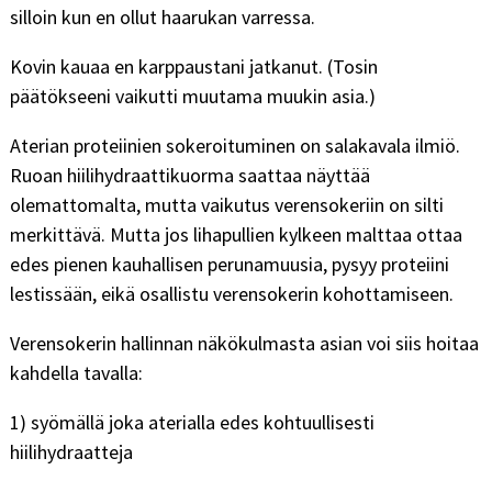
silloin kun en ollut haarukan varressa.
Kovin kauaa en karppaustani jatkanut. (Tosin
päätökseeni vaikutti muutama muukin asia.)
Aterian proteiinien sokeroituminen on salakavala ilmiö.
Ruoan hiilihydraattikuorma saattaa näyttää
olemattomalta, mutta vaikutus verensokeriin on silti
merkittävä. Mutta jos lihapullien kylkeen malttaa ottaa
edes pienen kauhallisen perunamuusia, pysyy proteiini
lestissään, eikä osallistu verensokerin kohottamiseen.
Verensokerin hallinnan näkökulmasta asian voi siis hoitaa
kahdella tavalla:
1) syömällä joka aterialla edes kohtuullisesti
hiilihydraatteja