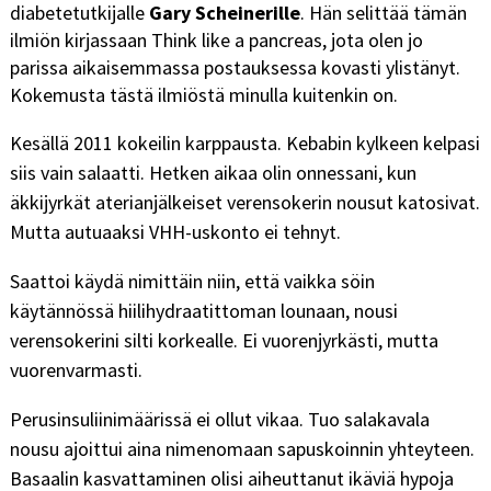
diabetetutkijalle
Gary Scheinerille
.
Hän selittää tämän
ilmiön kirjassaan Think like a pancreas, jota olen jo
parissa aikaisemmassa postauksessa kovasti ylistänyt.
Kokemusta tästä ilmiöstä minulla kuitenkin on.
Kesällä 2011 kokeilin karppausta. Kebabin kylkeen kelpasi
siis vain salaatti. Hetken aikaa olin onnessani, kun
äkkijyrkät aterianjälkeiset verensokerin nousut katosivat.
Mutta autuaaksi VHH-uskonto ei tehnyt.
Saattoi käydä nimittäin niin, että vaikka söin
käytännössä hiilihydraatittoman lounaan, nousi
verensokerini silti korkealle. Ei vuorenjyrkästi, mutta
vuorenvarmasti.
Perusinsuliinimäärissä ei ollut vikaa. Tuo salakavala
nousu ajoittui aina nimenomaan sapuskoinnin yhteyteen.
Basaalin kasvattaminen olisi aiheuttanut ikäviä hypoja