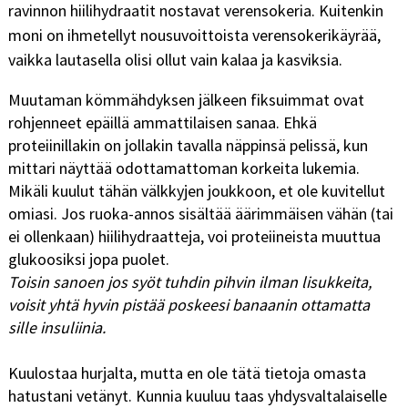
ravinnon hiilihydraatit nostavat verensokeria. Kuitenkin
moni on ihmetellyt nousuvoittoista verensokerikäyrää,
vaikka lautasella olisi ollut vain kalaa ja kasviksia.
Muutaman kömmähdyksen jälkeen fiksuimmat ovat
rohjenneet epäillä ammattilaisen sanaa. Ehkä
proteiinillakin on jollakin tavalla näppinsä pelissä, kun
mittari näyttää odottamattoman korkeita lukemia.
Mikäli kuulut tähän välkkyjen joukkoon, et ole kuvitellut
omiasi. Jos ruoka-annos sisältää äärimmäisen vähän (tai
ei ollenkaan) hiilihydraatteja, voi proteiineista muuttua
glukoosiksi jopa puolet.
Toisin sanoen jos syöt tuhdin pihvin ilman lisukkeita,
voisit yhtä hyvin pistää poskeesi banaanin ottamatta
sille insuliinia.
Kuulostaa hurjalta, mutta en ole tätä tietoja omasta
hatustani vetänyt. Kunnia kuuluu taas yhdysvaltalaiselle